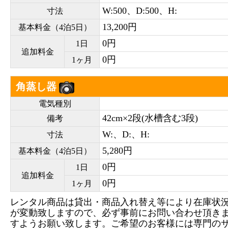
W:500、D:500、H:
寸法
13,200円
基本料金（4泊5日）
0円
1日
追加料金
0円
1ヶ月
角蒸し器
電気種別
42cm×2段(水槽含む3段)
備考
W:、D:、H:
寸法
5,280円
基本料金（4泊5日）
0円
1日
追加料金
0円
1ヶ月
レンタル商品は貸出・商品入れ替え等により在庫状
が変動致しますので、必ず事前にお問い合わせ頂き
すようお願い致します。ご希望のお客様には専門の