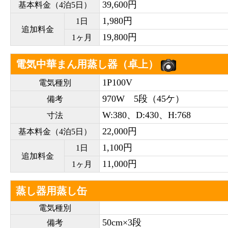
39,600円
基本料金（4泊5日）
1,980円
1日
追加料金
19,800円
1ヶ月
電気中華まん用蒸し器（卓上）
1P100V
電気種別
970W 5段（45ケ）
備考
W:380、D:430、H:768
寸法
22,000円
基本料金（4泊5日）
1,100円
1日
追加料金
11,000円
1ヶ月
蒸し器用蒸し缶
電気種別
50cm×3段
備考