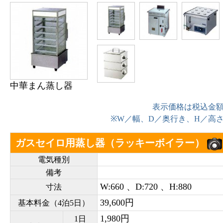
中華まん蒸し器
表示価格は税込金
※W／幅、D／奥行き、H／高
ガスセイロ用蒸し器（ラッキーボイラー）
電気種別
備考
W:660 、D:720 、H:880
寸法
39,600円
基本料金（4泊5日）
1,980円
1日