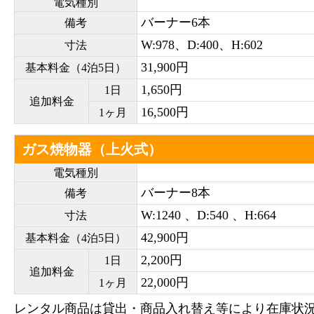
電気種別
バーナー6本
備考
W:978、D:400、H:602
寸法
31,900円
基本料金（4泊5日）
1,650円
1日
追加料金
16,500円
1ヶ月
ガス焼物器（上火式）
電気種別
バーナー8本
備考
W:1240 、D:540 、H:664
寸法
42,900円
基本料金（4泊5日）
2,200円
1日
追加料金
22,000円
1ヶ月
レンタル商品は貸出・商品入れ替え等により在庫状