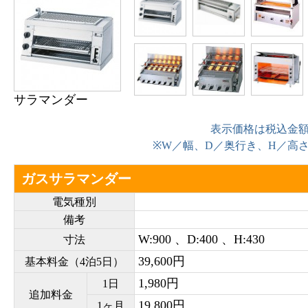
サラマンダー
表示価格は税込金
※W／幅、D／奥行き、H／高
ガスサラマンダー
電気種別
備考
W:900 、D:400 、H:430
寸法
39,600円
基本料金（4泊5日）
1,980円
1日
追加料金
19,800円
1ヶ月